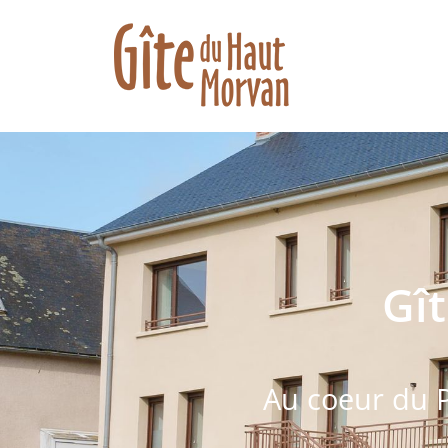
Gî
Au coeur du P