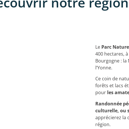
couvrir notre région 
Le
Parc Nature
400 hectares, à
Bourgogne : la N
l’Yonne.
Ce coin de natu
forêts et lacs é
pour
les amate
Randonnée péde
culturelle, ou
apprécierez la 
région.