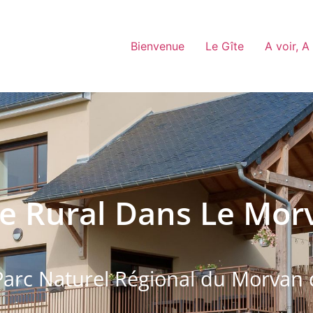
Bienvenue
Le Gîte
A voir, A
te Rural Dans Le Mor
arc Naturel Régional du Morvan 