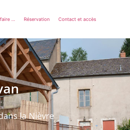
 faire …
Réservation
Contact et accès
van
dans la Nièvre