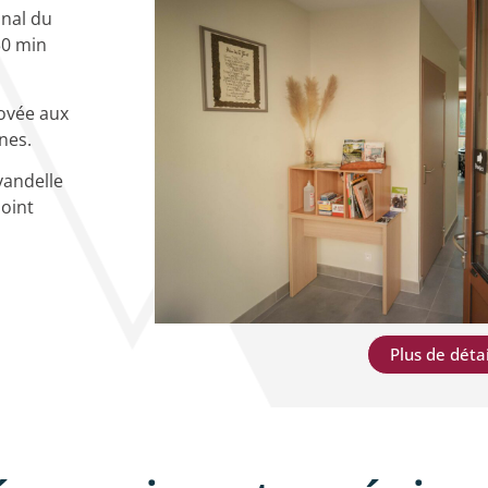
onal du
30 min
novée aux
nes.
andelle
point
Plus de détai